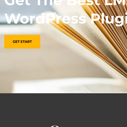
Get The Best L
WordPress Plug
GET START