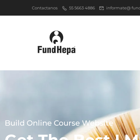
Contactanos
55 5663 4886
informate@ fun
Build Online Course Website