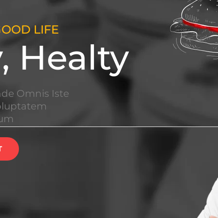
OOD LIFE
 Healty
nde Omnis Iste
Voluptatem
ium
T