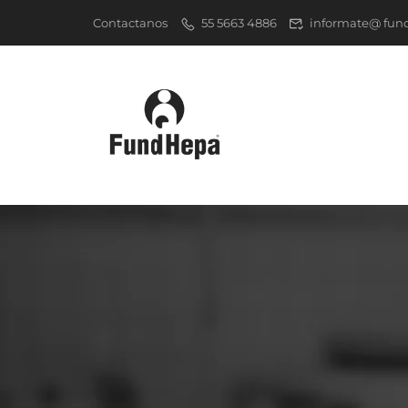
Contactanos
55 5663 4886
informate@ fun