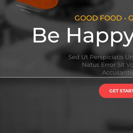
GOOD FOOD - G
Be Happy,
Sed Ut Perspiciatis U
Natus Error Sit 
Accusant
GET STAR